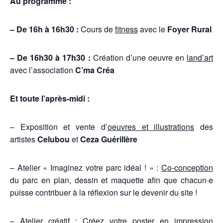
Au programme :
– De 16h à 16h30 :
Cours de
fitness
avec le
Foyer Rural
– De 16h30 à 17h30 :
Création d’une oeuvre en
land’art
avec l’association
C’ma Créa
Et toute l’après-midi :
– Exposition et vente d’
oeuvres et illustrations
des
artistes
Celubou
et
Ceza Guérillère
– Atelier « Imaginez votre parc idéal ! » :
Co-conception
du parc en plan, dessin et maquette afin que chacun·e
puisse contribuer à la réflexion sur le devenir du site !
– Atelier créatif : Créez votre
poster
en impression