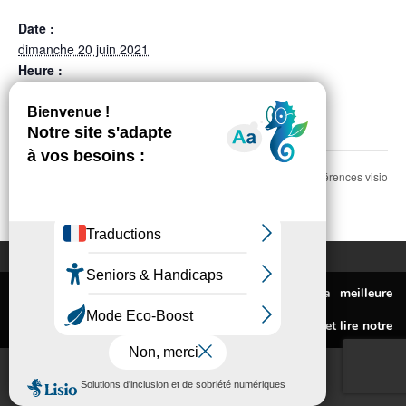
Date :
dimanche 20 juin 2021
Heure :
11:00 à 18:00
Catégorie d’Évènement:
Exposition
Le Foyer Rural lance des conférences visio
Jardins de Jade : Portes
ouvertes
pour tous
Mentions légales
Politique de confidentialité
Ce site utilise des cookies pour vous fournir la meilleure
Accessibilité : non conforme
© Conception Agence CosiWeb
expérience de navigation possible.
Pour connaitre les cookies utilisés ou les désactiver et lire notre
politique de confidentialité,
cliquez-ici
.
Accepter