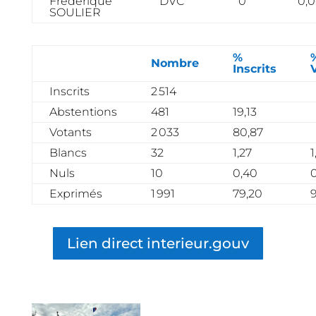
Frédérique
DVC
0
0,
SOULIER
%
Nombre
Inscrits
Inscrits
2 514
Abstentions
481
19,13
Votants
2 033
80,87
Blancs
32
1,27
1
Nuls
10
0,40
Exprimés
1 991
79,20
9
Lien direct interieur.gouv