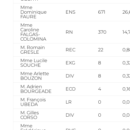
Mme
Dominique
ENS
671
26,
FAURE
Mme
Caroline
RN
370
14,
FALGAS-
COLOMINA
M. Romain
REC
22
0,8
GRESLE
Mme Lucile
EXG
8
0,3
SOUCHE
Mme Arlette
DIV
8
0,3
BOUZON
M. Adrien
ECO
4
0,1
BOURGEADE
M. François
LR
0
0,
UBEDA
M. Gilles
DIV
0
0,
CORSO
Mme