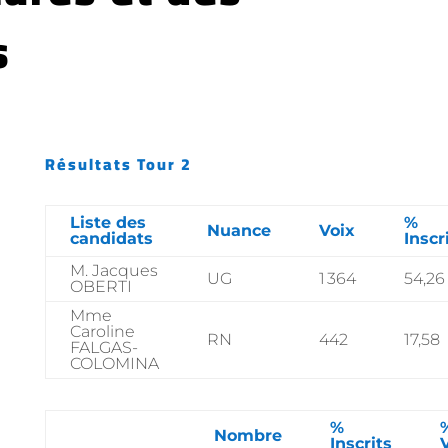
s
Résultats Tour 2
Liste des
%
Nuance
Voix
candidats
Inscr
M. Jacques
UG
1 364
54,26
OBERTI
Mme
Caroline
RN
442
17,58
FALGAS-
COLOMINA
%
Nombre
Inscrits