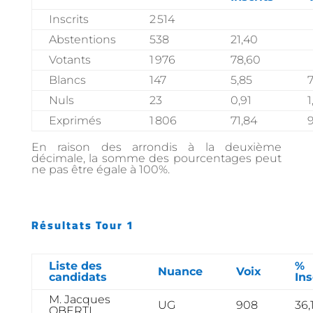
Inscrits
2 514
Abstentions
538
21,40
Votants
1 976
78,60
Blancs
147
5,85
7
Nuls
23
0,91
1
Exprimés
1 806
71,84
9
En raison des arrondis à la deuxième
décimale, la somme des pourcentages peut
ne pas être égale à 100%.
Résultats Tour 1
Liste des
%
Nuance
Voix
candidats
Ins
M. Jacques
UG
908
36,
OBERTI