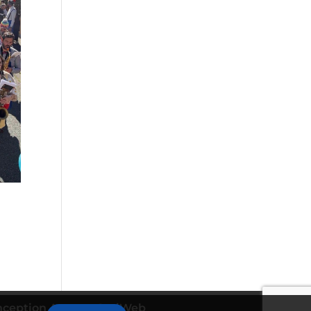
nception Agence CosiWeb