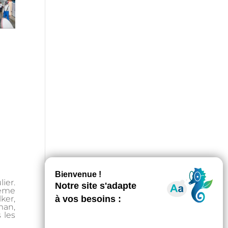
ier.
hème
ker,
man,
 les