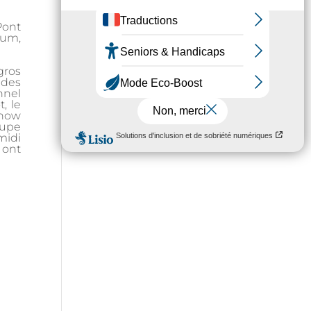
Pont
aum,
gros
 des
nnel
, le
show
oupe
midi
 ont