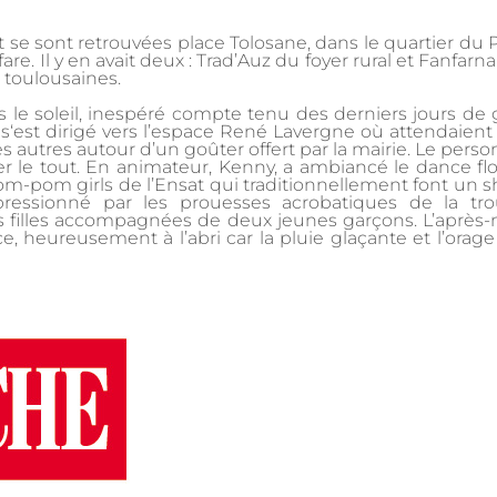
t se sont retrouvées place Tolosane, dans le quartier du 
re. Il y en avait deux : Trad’Auz du foyer rural et Fanfarn
 toulousaines.
 le soleil, inespéré compte tenu des derniers jours de 
 s‘est dirigé vers l’espace René Lavergne où attendaient
es autres autour d’un goûter offert par la mairie. Le perso
r le tout. En animateur, Kenny, a ambiancé le dance flot
om-pom girls de l’Ensat qui traditionnellement font un 
pressionné par les prouesses acrobatiques de la tr
s filles accompagnées de deux jeunes garçons. L’après-
, heureusement à l’abri car la pluie glaçante et l’orage