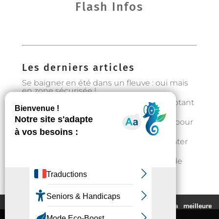
Flash Infos
Les derniers articles
Se baigner en été dans un fleuve : oui mais
en zone sécurisée !
Préservons la forêt en Occitanie en adoptant
les bons gestes
Gestion de l’eau : état d’alerte hydrique pour
les particuliers à partir du 1er août
Fortes chaleurs : rester au frais et s’hydrater
régulièrement
📣Enquête pour étudier l’implantation de
casier distributeurs de produits locaux à
Auzeville : votre avis nous intéresse !
Ce site utilise des cookies pour vous fournir la meilleure
expérience de navigation possible.